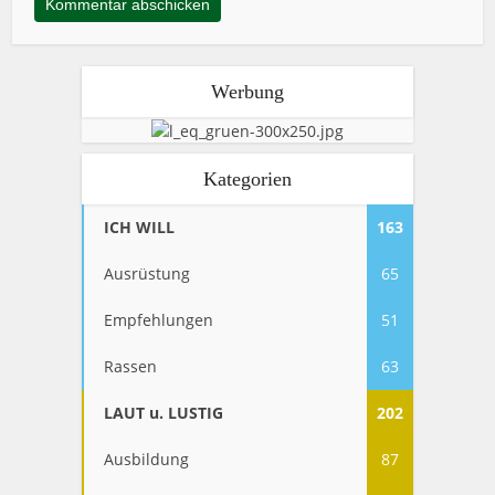
Werbung
Kategorien
ICH WILL
163
Ausrüstung
65
Empfehlungen
51
Rassen
63
LAUT u. LUSTIG
202
Ausbildung
87