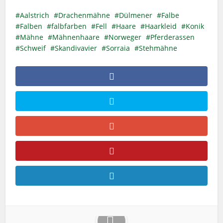
Aalstrich
Drachenmähne
Dülmener
Falbe
Falben
falbfarben
Fell
Haare
Haarkleid
Konik
Mähne
Mähnenhaare
Norweger
Pferderassen
Schweif
Skandivavier
Sorraia
Stehmähne