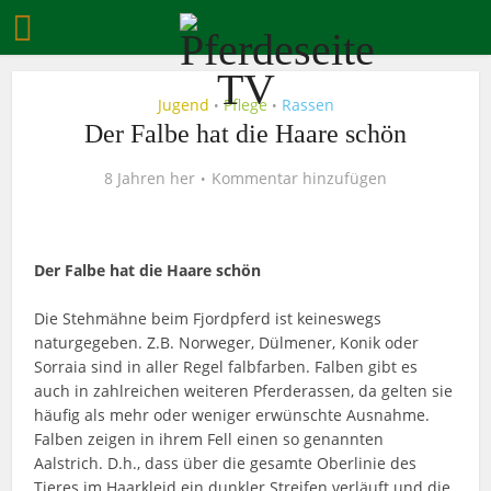
Jugend
Pflege
Rassen
•
•
Der Falbe hat die Haare schön
8 Jahren her
Kommentar hinzufügen
Der Falbe hat die Haare schön
Die Stehmähne beim Fjordpferd ist keineswegs
naturgegeben. Z.B. Norweger, Dülmener, Konik oder
Sorraia sind in aller Regel falbfarben. Falben gibt es
auch in zahlreichen weiteren Pferderassen, da gelten sie
häufig als mehr oder weniger erwünschte Ausnahme.
Falben zeigen in ihrem Fell einen so genannten
Aalstrich. D.h., dass über die gesamte Oberlinie des
Tieres im Haarkleid ein dunkler Streifen verläuft und die