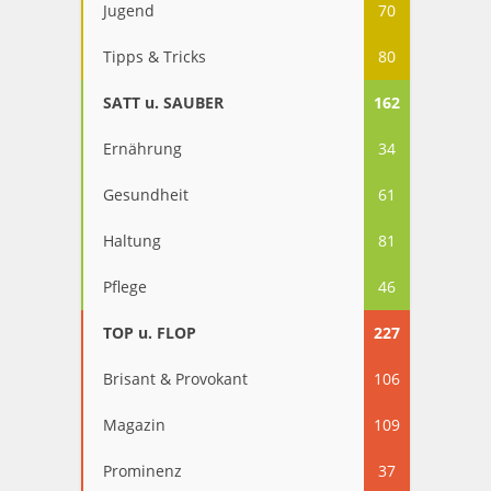
Jugend
70
Tipps & Tricks
80
SATT u. SAUBER
162
Ernährung
34
Gesundheit
61
Haltung
81
Pflege
46
TOP u. FLOP
227
Brisant & Provokant
106
Magazin
109
Prominenz
37