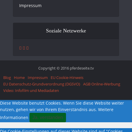
Impressum
Soziale Netzwerke
Copyright © 2016 pferdeseite.tv
Blog
Home
Impressum
EU Cookie-Hinweis
EU Datenschutz-Grundverordnung (DGSVO)
AGB Online-Werbung
Video: Infofilm und Mediadaten
Diese Website benutzt Cookies. Wenn Sie diese Website weiter
nutzen, gehen wir von Ihrem Einverständnis aus.
Weitere
Informationen
Ja. verstanden
Die Cookie-Einstellungen auf dieser Website sind auf "Cookies