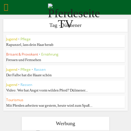
Tag -Dülmener
Jugend
•
Pflege
Rapunzel, lass dein Haar herab
Brisant & Provokant
•
Ernährung
Fressen und Fernsehen
Jugend
•
Pflege
•
Rassen
Der Falbe hat die Haare schön
Jugend
•
Rassen
Video: Wer hat Angst vorm wilden Pferd? Dülmener...
Tourismus
Mit Pferden arbeiten war gestern, heute wird zum Spaß...
Werbung