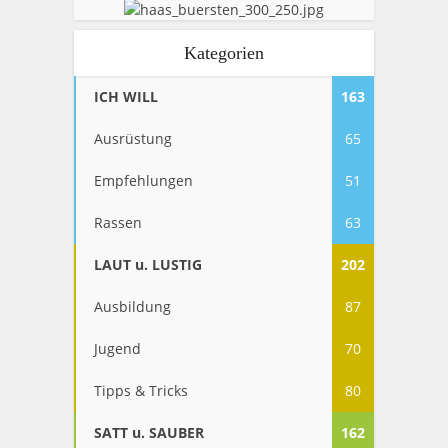
Kategorien
ICH WILL
163
Ausrüstung
65
Empfehlungen
51
Rassen
63
LAUT u. LUSTIG
202
Ausbildung
87
Jugend
70
Tipps & Tricks
80
SATT u. SAUBER
162