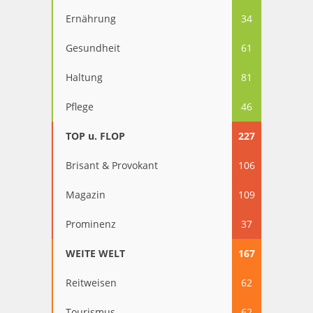
Ernährung
34
Gesundheit
61
Haltung
81
Pflege
46
TOP u. FLOP
227
Brisant & Provokant
106
Magazin
109
Prominenz
37
WEITE WELT
167
Reitweisen
62
Tourismus
62