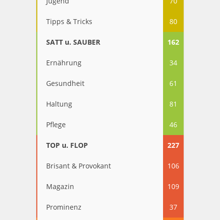
Jugend
70
Tipps & Tricks
80
SATT u. SAUBER
162
Ernährung
34
Gesundheit
61
Haltung
81
Pflege
46
TOP u. FLOP
227
Brisant & Provokant
106
Magazin
109
Prominenz
37