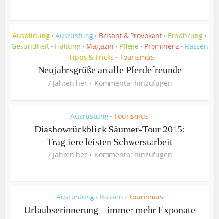
Ausbildung
Ausrüstung
Brisant & Provokant
Ernährung
•
•
•
•
Gesundheit
Haltung
Magazin
Pflege
Prominenz
Rassen
•
•
•
•
•
Tipps & Tricks
Tourismus
•
•
Neujahrsgrüße an alle Pferdefreunde
7 Jahren her
Kommentar hinzufügen
Ausrüstung
Tourismus
•
Diashowrückblick Säumer-Tour 2015:
Tragtiere leisten Schwerstarbeit
7 Jahren her
Kommentar hinzufügen
Ausrüstung
Rassen
Tourismus
•
•
Urlaubserinnerung – immer mehr Exponate