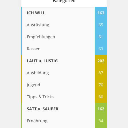
Kategorien
ICH WILL
163
Ausrüstung
65
Empfehlungen
51
Rassen
63
LAUT u. LUSTIG
202
Ausbildung
87
Jugend
70
Tipps & Tricks
80
SATT u. SAUBER
162
Ernährung
34