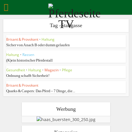
Tag -Stallgasse
Brisant & Provokant
•
Haltung
Sicher von A nach B oder dumm gelaufen
Haltung
•
Rassen
(K)ein historischer Pferdestall
Gesundheit
•
Haltung
•
Magazin
•
Pflege
Ordnung schafft Sicherheit!
Brisant & Provokant
Quarks & Caspers: Das Pferd – 7 Dinge, die...
Werbung