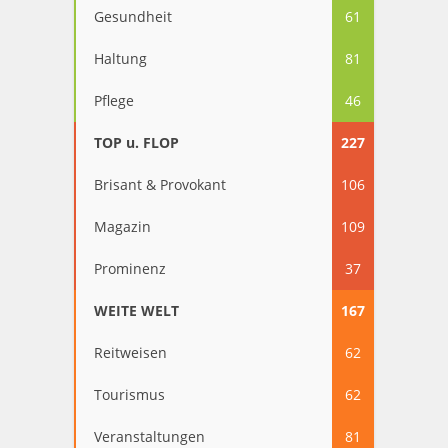
Gesundheit
61
Haltung
81
Pflege
46
TOP u. FLOP
227
Brisant & Provokant
106
Magazin
109
Prominenz
37
WEITE WELT
167
Reitweisen
62
Tourismus
62
Veranstaltungen
81