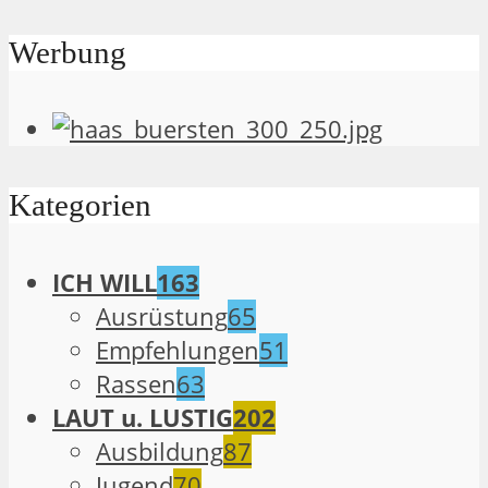
Werbung
Kategorien
ICH WILL
163
Ausrüstung
65
Empfehlungen
51
Rassen
63
LAUT u. LUSTIG
202
Ausbildung
87
Jugend
70