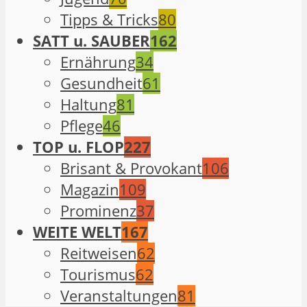
Tipps & Tricks
80
SATT u. SAUBER
162
Ernährung
34
Gesundheit
61
Haltung
81
Pflege
46
TOP u. FLOP
227
Brisant & Provokant
106
Magazin
109
Prominenz
37
WEITE WELT
167
Reitweisen
62
Tourismus
62
Veranstaltungen
81