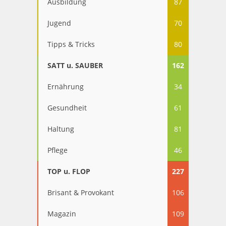
Ausbildung
87
Jugend
70
Tipps & Tricks
80
SATT u. SAUBER
162
Ernährung
34
Gesundheit
61
Haltung
81
Pflege
46
TOP u. FLOP
227
Brisant & Provokant
106
Magazin
109