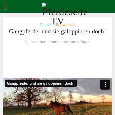
Rassen
Reitweisen
•
Gangpferde: und sie galoppieren doch!
8 Jahren her
Kommentar hinzufügen