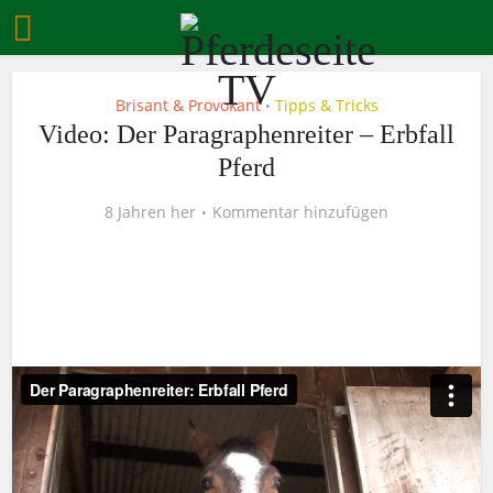
Brisant & Provokant
Tipps & Tricks
•
Video: Der Paragraphenreiter – Erbfall
Pferd
8 Jahren her
Kommentar hinzufügen