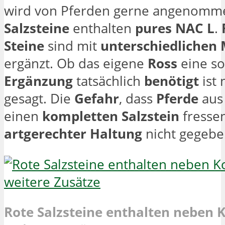
wird von Pferden gerne angenomm
Salzsteine
enthalten
pures NAC L
.
Steine
sind mit
unterschiedlichen
ergänzt. Ob das eigene
Ross
eine so
Ergänzung
tatsächlich
benötigt
ist 
gesagt. Die
Gefahr
, dass
Pferde
au
einen
kompletten
Salzstein
fressen
artgerechter
Haltung
nicht gegebe
Rote Salzsteine enthalten neben 