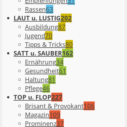
Empfehlungen
51
Rassen
63
LAUT u. LUSTIG
202
Ausbildung
87
Jugend
70
Tipps & Tricks
80
SATT u. SAUBER
162
Ernährung
34
Gesundheit
61
Haltung
81
Pflege
46
TOP u. FLOP
227
Brisant & Provokant
106
Magazin
109
Prominenz
37