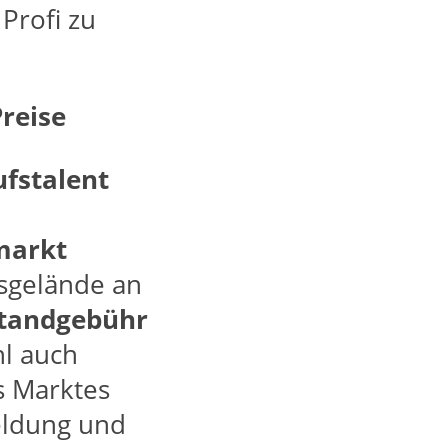
Profi zu
Preise
fstalent
markt
sgelände an
tandgebühr
hl auch
 Marktes
eldung und