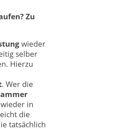
aufen? Zu
stung
wieder
itig selber
en. Hierzu
t
. Wer die
lkammer
wieder in
eicht die
 tatsächlich