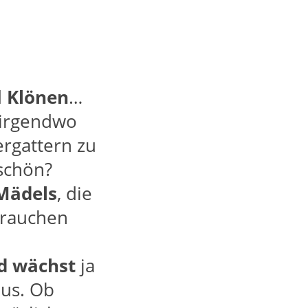
d
Klönen
…
, irgendwo
rgattern zu
schön?
Mädels
, die
brauchen
d
wächst
ja
aus. Ob