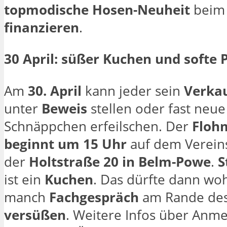
topmodische
Hosen-Neuheit
beim 
finanzieren
.
30 April: süßer Kuchen und softe 
Am
30. April
kann jeder sein
Verkau
unter
Beweis
stellen oder fast neue
Schnäppchen erfeilschen. Der
Floh
beginnt um 15 Uhr
auf dem Verein
der
Holtstraße 20 in Belm-Powe
.
S
ist ein
Kuchen
. Das dürfte dann wo
manch
Fachgespräch
am Rande des
versüßen
. Weitere Infos über Anm