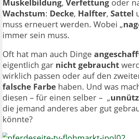
Muskelbildung
,
Verfettung
oder na
Wachstum
:
Decke
,
Halfter
,
Sattel
u
muss erneuert werden. Wobei „
nag
immer sein muss.
Oft hat man auch Dinge
angeschaff
eigentlich gar
nicht gebraucht
werd
wirklich passen oder auf den zweiten
falsche
Farbe
haben. Und was mach
diesen – für einen selber – „
unnüt
die jemand anderes aber gut gebra
könnte?