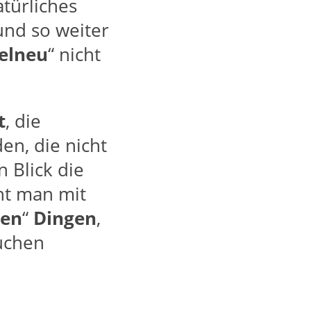
türliches
nd so weiter
elneu
“ nicht
t
, die
en, die nicht
 Blick die
t man mit
zen
“
Dingen
,
uchen