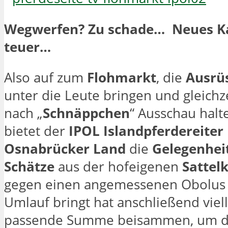
Wegwerfen? Zu schade… Neues K
teuer…
Also auf zum
Flohmarkt
, die
Ausrü
unter die Leute bringen und gleichze
nach „
Schnäppchen
“ Ausschau halt
bietet der
IPOL Islandpferdereiter
Osnabrücker Land
die
Gelegenhei
Schätze
aus der hofeigenen
Satte
gegen einen angemessenen Obolus 
Umlauf bringt hat anschließend viell
passende Summe beisammen, um die