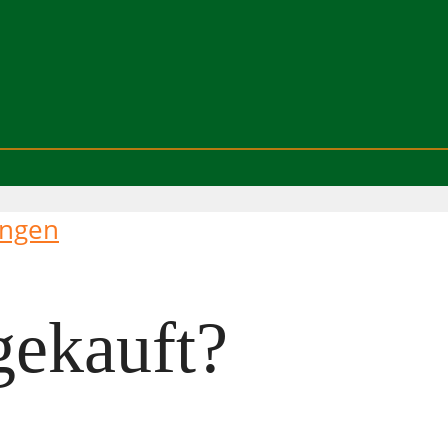
ungen
gekauft?