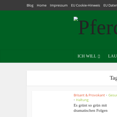
Blog
Home
Impressum
EU Cookie-Hinweis
EU Date
ICH WILL
LAU
Tag
Brisant & Provokant
Gesu
•
Haltung
•
Es grünt so grün mit
dramatischen Folgen