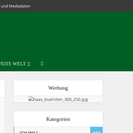
lm und Mediadaten
EITE WELT
Werbung
Kategorien
ICH WILL
163