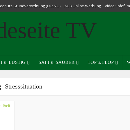
nschutz-Grundverordnung (DGSVO)
AGB Online-Werbung
Video: Infofi
T u. LUSTIG
SATT u. SAUBER
TOP u. FLOP
W
 -Stresssituation
ndheit