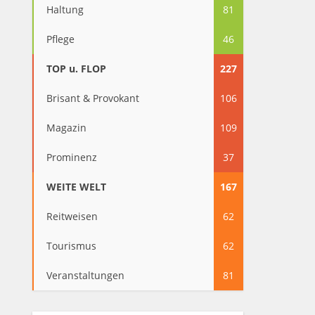
Haltung
81
Pflege
46
TOP u. FLOP
227
Brisant & Provokant
106
Magazin
109
Prominenz
37
WEITE WELT
167
Reitweisen
62
Tourismus
62
Veranstaltungen
81