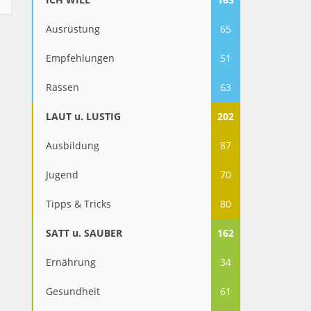
Ausrüstung
65
Empfehlungen
51
Rassen
63
LAUT u. LUSTIG
202
Ausbildung
87
Jugend
70
Tipps & Tricks
80
SATT u. SAUBER
162
Ernährung
34
Gesundheit
61