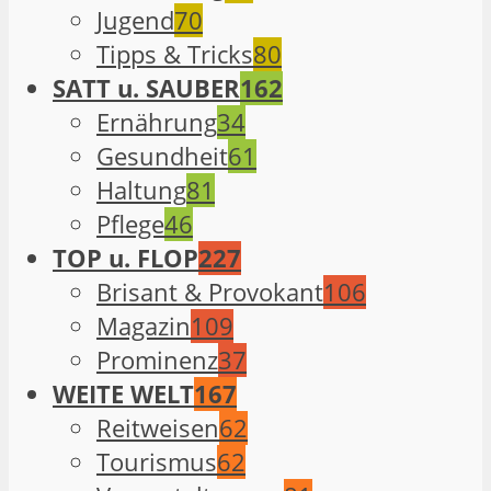
Jugend
70
Tipps & Tricks
80
SATT u. SAUBER
162
Ernährung
34
Gesundheit
61
Haltung
81
Pflege
46
TOP u. FLOP
227
Brisant & Provokant
106
Magazin
109
Prominenz
37
WEITE WELT
167
Reitweisen
62
Tourismus
62