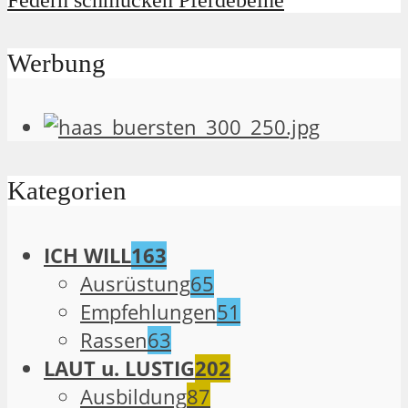
Federn schmücken Pferdebeine
Werbung
Kategorien
ICH WILL
163
Ausrüstung
65
Empfehlungen
51
Rassen
63
LAUT u. LUSTIG
202
Ausbildung
87