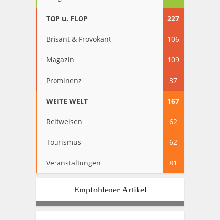
TOP u. FLOP
227
Brisant & Provokant
106
Magazin
109
Prominenz
37
WEITE WELT
167
Reitweisen
62
Tourismus
62
Veranstaltungen
81
Empfohlener Artikel