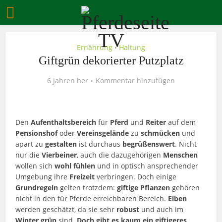
Ernährung
Haltung
•
Giftgrün dekorierter Putzplatz
6 Jahren her
Kommentar hinzufügen
Den
Aufenthaltsbereich
für
Pferd
und
Reiter
auf dem
Pensionshof
oder
Vereinsgelände
zu
schmücken
und
apart zu
gestalten
ist durchaus
begrüßenswert
.
Nicht
nur die
Vierbeiner
, auch die dazugehörigen
Menschen
wollen sich
wohl
fühlen
und in optisch ansprechender
Umgebung ihre
Freizeit
verbringen. Doch einige
Grundregeln
gelten trotzdem:
giftige
Pflanzen
gehören
nicht in den für Pferde erreichbaren Bereich.
Eiben
werden geschätzt, da sie sehr
robust
und auch im
Winter
grün
sind.
Doch gibt es kaum ein giftigeres