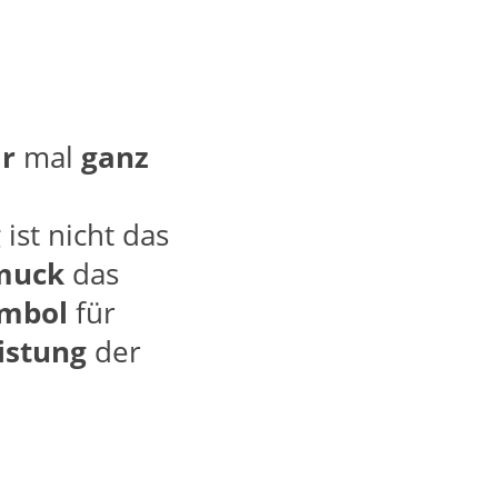
r
mal
ganz
g
ist nicht das
muck
das
mbol
für
istung
der