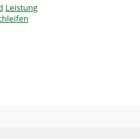
d
Leistung
chleifen