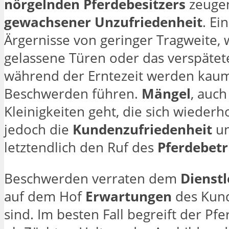
nörgelnden Pferdebesitzers
zeuge
gewachsener Unzufriedenheit
. Ei
Ärgernisse von geringer Tragweite, 
gelassene Türen oder das verspäte
während der Erntezeit werden kau
Beschwerden führen.
Mängel
, auc
Kleinigkeiten geht, die sich wiederh
jedoch die
Kundenzufriedenheit
u
letztendlich den Ruf des
Pferdebetr
Beschwerden verraten dem
Dienstl
auf dem Hof
Erwartungen
des Kund
sind. Im besten Fall begreift der Pfe