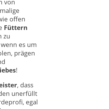
n von
nmalige
wie offen
te
Füttern
m zu
h wenn es um
olen, prägen
nd
iebes
!
eister
, dass
en unerfüllt
rdeprofi, egal