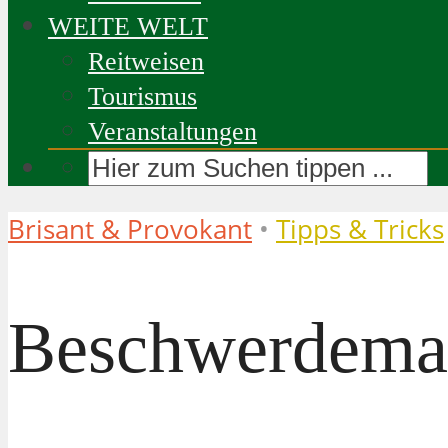
WEITE WELT
Reitweisen
Tourismus
Veranstaltungen
Brisant & Provokant
•
Tipps & Tricks
Beschwerdeman