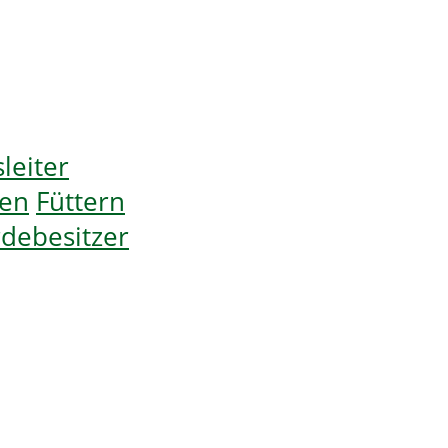
leiter
gen
Füttern
rdebesitzer