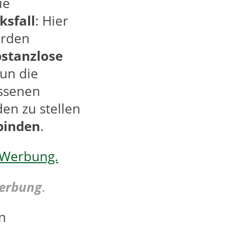
ie
ksfall
: Hier
erden
stanzlose
un die
ssenen
en zu stellen
inden
.
Werbung
.
n