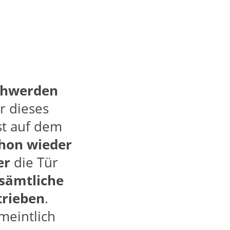
hwerden
r dieses
st auf dem
hon wieder
er
die Tür
sämtliche
trieben
.
meintlich