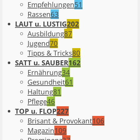
Empfehlungen
51
Rassen
63
LAUT u. LUSTIG
202
Ausbildung
87
Jugend
70
Tipps & Tricks
80
SATT u. SAUBER
162
Ernährung
34
Gesundheit
61
Haltung
81
Pflege
46
TOP u. FLOP
227
Brisant & Provokant
106
Magazin
109