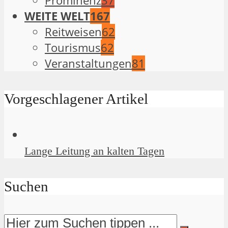
Prominenz
37
WEITE WELT
167
Reitweisen
62
Tourismus
62
Veranstaltungen
81
Vorgeschlagener Artikel
Lange Leitung an kalten Tagen
Suchen