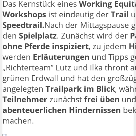
Das Kernstück eines
Working Equit
Workshops
ist eindeutig der
Trail
u
Speedtrail.
Nach der Mittagspause g
den
Spielplatz
. Zunächst wird der
P
ohne Pferde inspiziert
, zu jedem
H
werden
Erläuterungen
und Tipps g
„Richterteam“ Lutz und Ilka thront 
grünen Erdwall und hat den großzü
angelegten
Trailpark im Blick
, wäh
Teilnehmer
zunächst
frei üben
und 
abenteuerlichen Hindernissen
bek
machen.