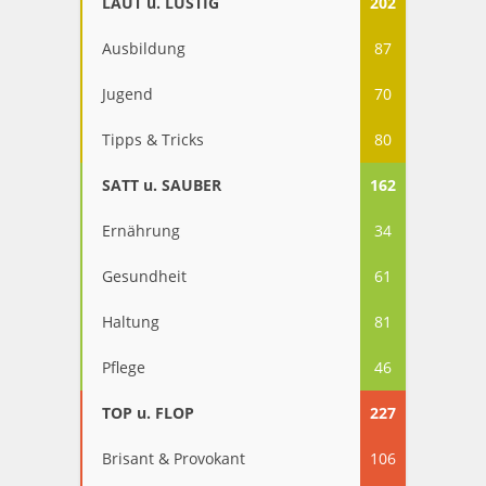
LAUT u. LUSTIG
202
Ausbildung
87
Jugend
70
Tipps & Tricks
80
SATT u. SAUBER
162
Ernährung
34
Gesundheit
61
Haltung
81
Pflege
46
TOP u. FLOP
227
Brisant & Provokant
106