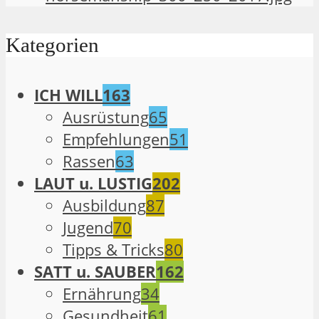
Kategorien
ICH WILL
163
Ausrüstung
65
Empfehlungen
51
Rassen
63
LAUT u. LUSTIG
202
Ausbildung
87
Jugend
70
Tipps & Tricks
80
SATT u. SAUBER
162
Ernährung
34
Gesundheit
61