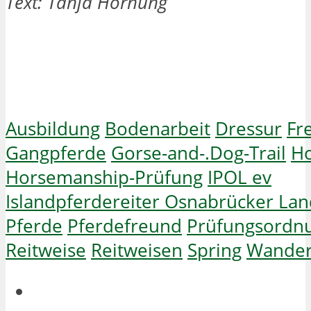
Text: Tanja Hornung
Ausbildung
Bodenarbeit
Dressur
Fr
Gangpferde
Gorse-and-.Dog-Trail
H
Horsemanship-Prüfung
IPOL ev
Islandpferdereiter Osnabrücker La
Pferde
Pferdefreund
Prüfungsordn
Reitweise
Reitweisen
Spring
Wande