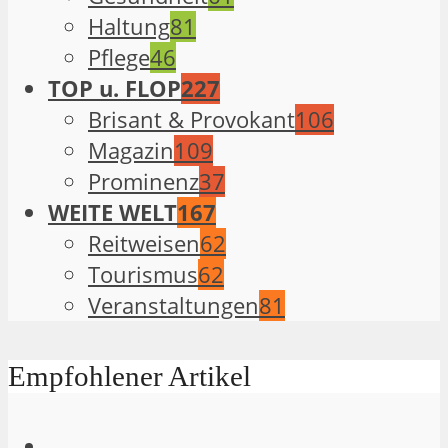
Haltung
81
Pflege
46
TOP u. FLOP
227
Brisant & Provokant
106
Magazin
109
Prominenz
37
WEITE WELT
167
Reitweisen
62
Tourismus
62
Veranstaltungen
81
Empfohlener Artikel