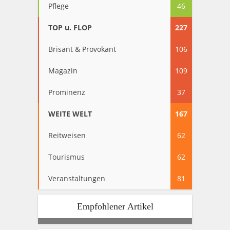
Pflege
46
TOP u. FLOP
227
Brisant & Provokant
106
Magazin
109
Prominenz
37
WEITE WELT
167
Reitweisen
62
Tourismus
62
Veranstaltungen
81
Empfohlener Artikel