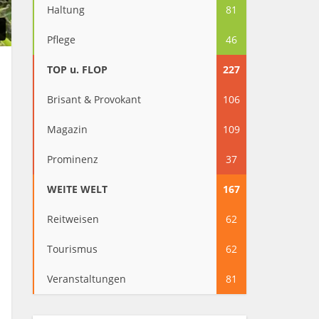
Haltung
81
Pflege
46
TOP u. FLOP
227
Brisant & Provokant
106
Magazin
109
Prominenz
37
WEITE WELT
167
Reitweisen
62
Tourismus
62
Veranstaltungen
81