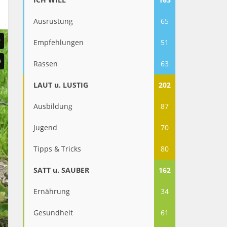
Ausrüstung
65
Empfehlungen
51
Rassen
63
LAUT u. LUSTIG
202
Ausbildung
87
Jugend
70
Tipps & Tricks
80
SATT u. SAUBER
162
Ernährung
34
Gesundheit
61