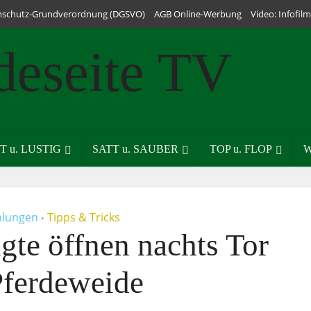
nschutz-Grundverordnung (DGSVO)
AGB Online-Werbung
Video: Infofi
T u. LUSTIG
SATT u. SAUBER
TOP u. FLOP
W
lungen
Tipps & Tricks
•
gte öffnen nachts Tor
Pferdeweide