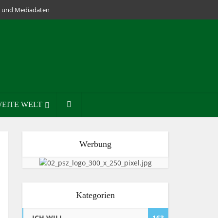
lm und Mediadaten
EITE WELT
Werbung
Kategorien
ICH WILL
163