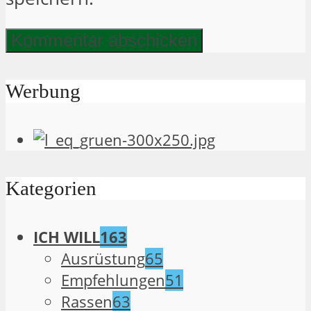
Werbung
Kategorien
ICH WILL
163
Ausrüstung
65
Empfehlungen
51
Rassen
63