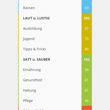
Rassen
63
LAUT u. LUSTIG
202
Ausbildung
87
Jugend
70
Tipps & Tricks
80
SATT u. SAUBER
162
Ernährung
34
Gesundheit
61
Haltung
81
Pflege
46