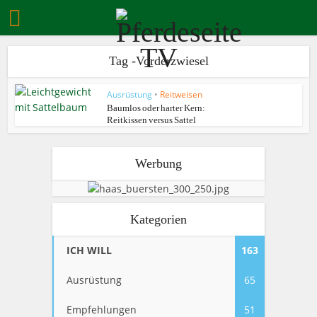
Tag -Vorderzwiesel
Ausrüstung
•
Reitweisen
Baumlos oder harter Kern:
Reitkissen versus Sattel
Werbung
Kategorien
ICH WILL
163
Ausrüstung
65
Empfehlungen
51