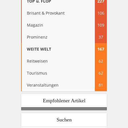
TOP u. FLOP
227
Brisant & Provokant
106
Magazin
109
Prominenz
37
WEITE WELT
167
Reitweisen
62
Tourismus
62
Veranstaltungen
81
Empfohlener Artikel
Suchen