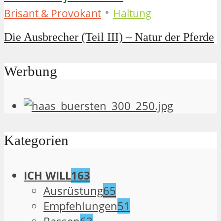
•
Brisant & Provokant
Haltung
Die Ausbrecher (Teil III) – Natur der Pferde
Werbung
Kategorien
ICH WILL
163
Ausrüstung
65
Empfehlungen
51