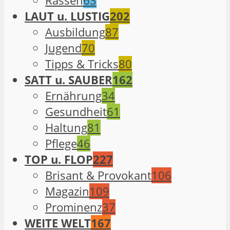
Rassen
63
LAUT u. LUSTIG
202
Ausbildung
87
Jugend
70
Tipps & Tricks
80
SATT u. SAUBER
162
Ernährung
34
Gesundheit
61
Haltung
81
Pflege
46
TOP u. FLOP
227
Brisant & Provokant
106
Magazin
109
Prominenz
37
WEITE WELT
167