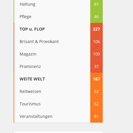
Haltung
81
Pflege
46
TOP u. FLOP
227
Brisant & Provokant
106
Magazin
109
Prominenz
37
WEITE WELT
167
Reitweisen
62
Tourismus
62
Veranstaltungen
81