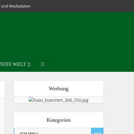
lm und Mediadaten
EITE WELT
Werbung
Kategorien
ICH WILL
163