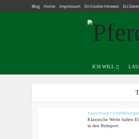
Blog
Home
Impressum
EU Cookie-Hinweis
EU Date
ICH WILL
LAU
T
Ausrüstung
Empfehlunge
•
Klassische Werte halten E
in den Reitsport