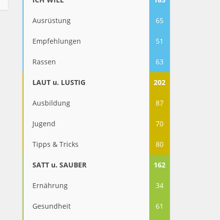
Ausrüstung
65
Empfehlungen
51
Rassen
63
LAUT u. LUSTIG
202
Ausbildung
87
Jugend
70
Tipps & Tricks
80
SATT u. SAUBER
162
Ernährung
34
Gesundheit
61