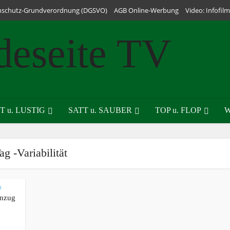
nschutz-Grundverordnung (DGSVO)
AGB Online-Werbung
Video: Infofi
T u. LUSTIG
SATT u. SAUBER
TOP u. FLOP
W
ag -Variabilität
n
inzug