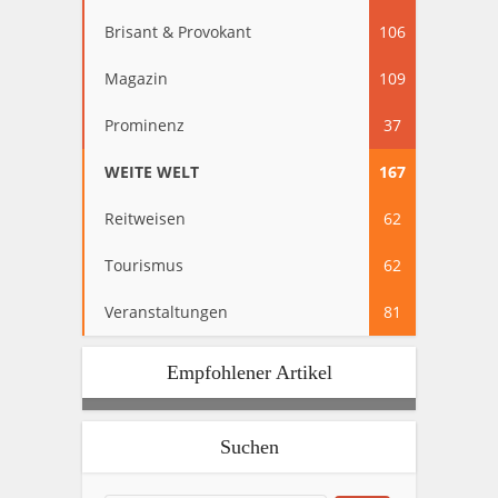
Brisant & Provokant
106
Magazin
109
Prominenz
37
WEITE WELT
167
Reitweisen
62
Tourismus
62
Veranstaltungen
81
Empfohlener Artikel
Suchen