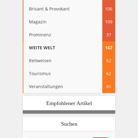
Brisant & Provokant
106
Magazin
109
Prominenz
37
WEITE WELT
167
Reitweisen
62
Tourismus
62
Veranstaltungen
81
Empfohlener Artikel
Suchen