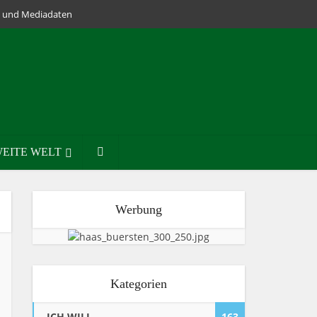
lm und Mediadaten
EITE WELT
Werbung
Kategorien
ICH WILL
163