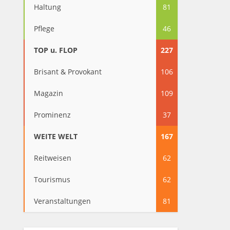
Haltung
81
Pflege
46
TOP u. FLOP
227
Brisant & Provokant
106
Magazin
109
Prominenz
37
WEITE WELT
167
Reitweisen
62
Tourismus
62
Veranstaltungen
81