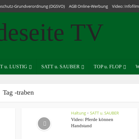
nschutz-Grundverordnung (DGSVO)
AGB Online-Werbung
Video: Infofi
T u. LUSTIG
SATT u. SAUBER
TOP u. FLOP
W
Tag -traben
Haltung
SATT u. SAUBER
•
Video: Pferde können
Handstand