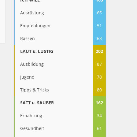
Ausrüstung
65
Empfehlungen
51
Rassen
63
LAUT u. LUSTIG
202
Ausbildung
87
Jugend
70
Tipps & Tricks
80
SATT u. SAUBER
162
Ernährung
34
Gesundheit
61