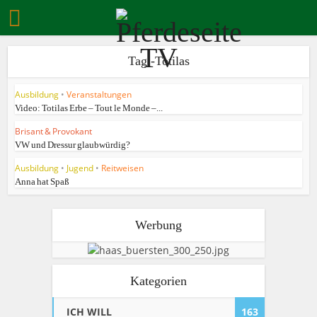
Tag -Totilas
Ausbildung
•
Veranstaltungen
Video: Totilas Erbe – Tout le Monde –...
Brisant & Provokant
VW und Dressur glaubwürdig?
Ausbildung
•
Jugend
•
Reitweisen
Anna hat Spaß
Werbung
Kategorien
ICH WILL
163