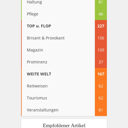
Haltung
81
Pflege
46
TOP u. FLOP
227
Brisant & Provokant
106
Magazin
109
Prominenz
37
WEITE WELT
167
Reitweisen
62
Tourismus
62
Veranstaltungen
81
Empfohlener Artikel