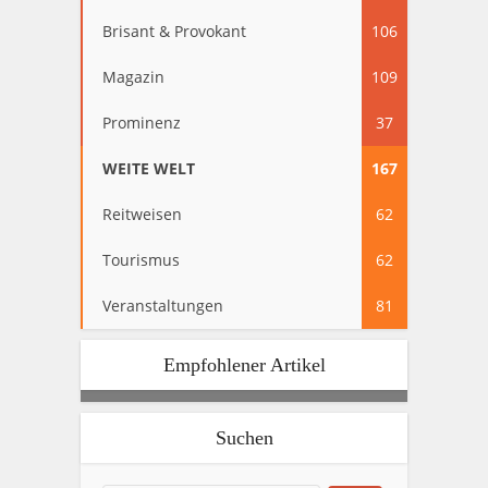
Brisant & Provokant
106
Magazin
109
Prominenz
37
WEITE WELT
167
Reitweisen
62
Tourismus
62
Veranstaltungen
81
Empfohlener Artikel
Suchen