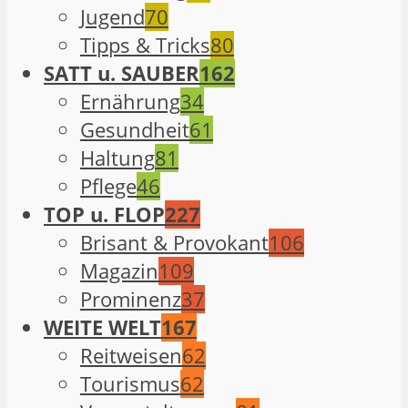
Jugend
70
Tipps & Tricks
80
SATT u. SAUBER
162
Ernährung
34
Gesundheit
61
Haltung
81
Pflege
46
TOP u. FLOP
227
Brisant & Provokant
106
Magazin
109
Prominenz
37
WEITE WELT
167
Reitweisen
62
Tourismus
62