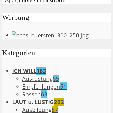
Dspoga horse in Bestform
Werbung
Kategorien
ICH WILL
163
Ausrüstung
65
Empfehlungen
51
Rassen
63
LAUT u. LUSTIG
202
Ausbildung
87