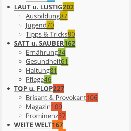
LAUT u. LUSTIG
202
Ausbildung
87
Jugend
70
Tipps & Tricks
80
SATT u. SAUBER
162
Ernährung
34
Gesundheit
61
Haltung
81
Pflege
46
TOP u. FLOP
227
Brisant & Provokant
106
Magazin
109
Prominenz
37
WEITE WELT
167