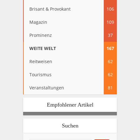
Brisant & Provokant
106
Magazin
109
Prominenz
37
WEITE WELT
167
Reitweisen
62
Tourismus
62
Veranstaltungen
81
Empfohlener Artikel
Suchen