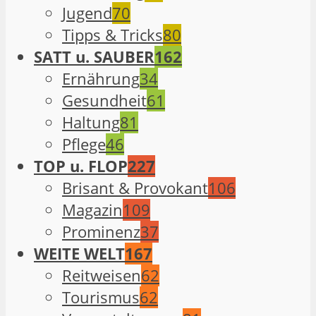
Jugend
70
Tipps & Tricks
80
SATT u. SAUBER
162
Ernährung
34
Gesundheit
61
Haltung
81
Pflege
46
TOP u. FLOP
227
Brisant & Provokant
106
Magazin
109
Prominenz
37
WEITE WELT
167
Reitweisen
62
Tourismus
62