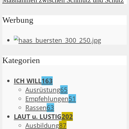
Maßnahmen zwischen Schmutz und Schutz
Werbung
Kategorien
ICH WILL
163
Ausrüstung
65
Empfehlungen
51
Rassen
63
LAUT u. LUSTIG
202
Ausbildung
87