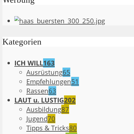
Kategorien
ICH WILL
163
Ausrüstung
65
Empfehlungen
51
Rassen
63
LAUT u. LUSTIG
202
Ausbildung
87
Jugend
70
Tipps & Tricks
80