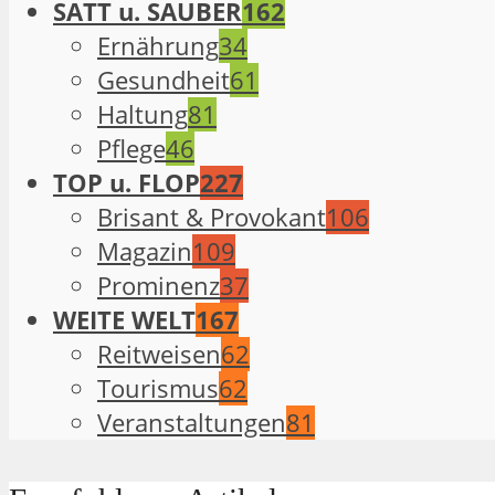
SATT u. SAUBER
162
Ernährung
34
Gesundheit
61
Haltung
81
Pflege
46
TOP u. FLOP
227
Brisant & Provokant
106
Magazin
109
Prominenz
37
WEITE WELT
167
Reitweisen
62
Tourismus
62
Veranstaltungen
81