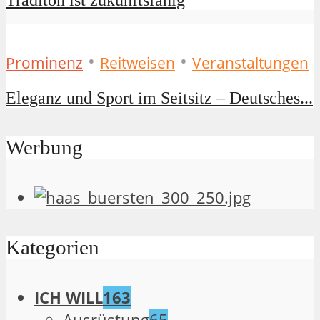
Traditon ist zukunftsfähig
•
•
Prominenz
Reitweisen
Veranstaltungen
Eleganz und Sport im Seitsitz – Deutsches...
Werbung
Kategorien
ICH WILL
163
Ausrüstung
65