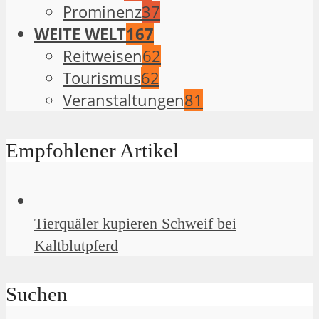
Prominenz
37
WEITE WELT
167
Reitweisen
62
Tourismus
62
Veranstaltungen
81
Empfohlener Artikel
Tierquäler kupieren Schweif bei
Kaltblutpferd
Suchen