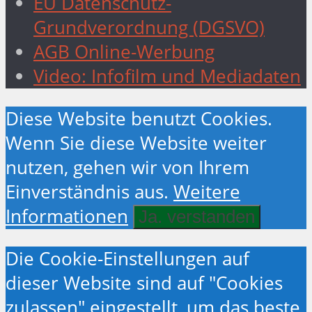
EU Datenschutz-
Grundverordnung (DGSVO)
AGB Online-Werbung
Video: Infofilm und Mediadaten
Diese Website benutzt Cookies.
Wenn Sie diese Website weiter
nutzen, gehen wir von Ihrem
Einverständnis aus.
Weitere
Informationen
Ja. verstanden
Die Cookie-Einstellungen auf
dieser Website sind auf "Cookies
zulassen" eingestellt, um das beste