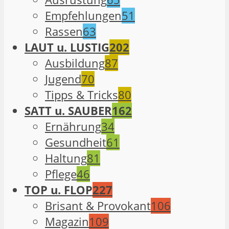
Empfehlungen
51
Rassen
63
LAUT u. LUSTIG
202
Ausbildung
87
Jugend
70
Tipps & Tricks
80
SATT u. SAUBER
162
Ernährung
34
Gesundheit
61
Haltung
81
Pflege
46
TOP u. FLOP
227
Brisant & Provokant
106
Magazin
109