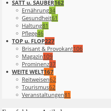
SATT u. SAUBER
162
Ernährung
34
Gesundheit
61
Haltung
81
Pflege
46
TOP u. FLOP
227
Brisant & Provokant
106
Magazin
109
Prominenz
37
WEITE WELT
167
Reitweisen
62
Tourismus
62
Veranstaltungen
81