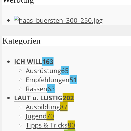
Kategorien
ICH WILL
163
Ausrüstung
65
Empfehlungen
51
Rassen
63
LAUT u. LUSTIG
202
Ausbildung
87
Jugend
70
Tipps & Tricks
80