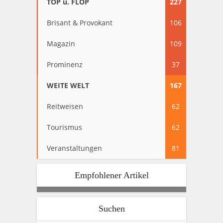
TOP u. FLOP
227
Brisant & Provokant
106
Magazin
109
Prominenz
37
WEITE WELT
167
Reitweisen
62
Tourismus
62
Veranstaltungen
81
Empfohlener Artikel
Suchen