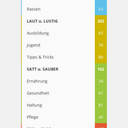
Rassen
63
LAUT u. LUSTIG
202
Ausbildung
87
Jugend
70
Tipps & Tricks
80
SATT u. SAUBER
162
Ernährung
34
Gesundheit
61
Haltung
81
Pflege
46