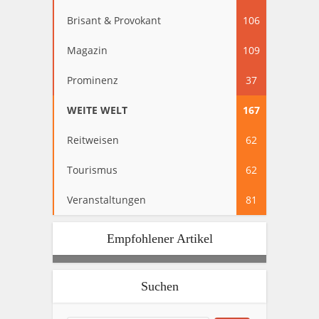
Brisant & Provokant
106
Magazin
109
Prominenz
37
WEITE WELT
167
Reitweisen
62
Tourismus
62
Veranstaltungen
81
Empfohlener Artikel
Suchen