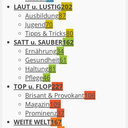
LAUT u. LUSTIG
202
Ausbildung
87
Jugend
70
Tipps & Tricks
80
SATT u. SAUBER
162
Ernährung
34
Gesundheit
61
Haltung
81
Pflege
46
TOP u. FLOP
227
Brisant & Provokant
106
Magazin
109
Prominenz
37
WEITE WELT
167