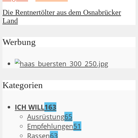
Die Rentnertölter aus dem Osnabrücker
Land
Werbung
Kategorien
ICH WILL
163
Ausrüstung
65
Empfehlungen
51
Rassen
63