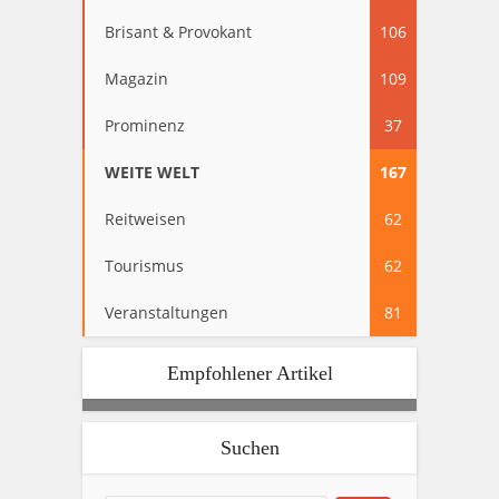
Brisant & Provokant
106
Magazin
109
Prominenz
37
WEITE WELT
167
Reitweisen
62
Tourismus
62
Veranstaltungen
81
Empfohlener Artikel
Suchen