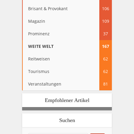
Brisant & Provokant
106
Magazin
109
Prominenz
37
WEITE WELT
167
Reitweisen
62
Tourismus
62
Veranstaltungen
81
Empfohlener Artikel
Suchen