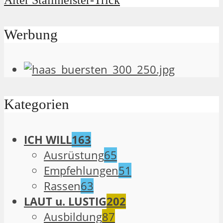
Alter Stallmeister-Trick
Werbung
Kategorien
ICH WILL
163
Ausrüstung
65
Empfehlungen
51
Rassen
63
LAUT u. LUSTIG
202
Ausbildung
87