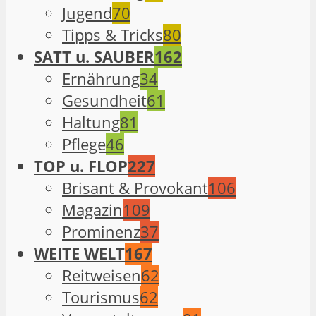
Jugend
70
Tipps & Tricks
80
SATT u. SAUBER
162
Ernährung
34
Gesundheit
61
Haltung
81
Pflege
46
TOP u. FLOP
227
Brisant & Provokant
106
Magazin
109
Prominenz
37
WEITE WELT
167
Reitweisen
62
Tourismus
62