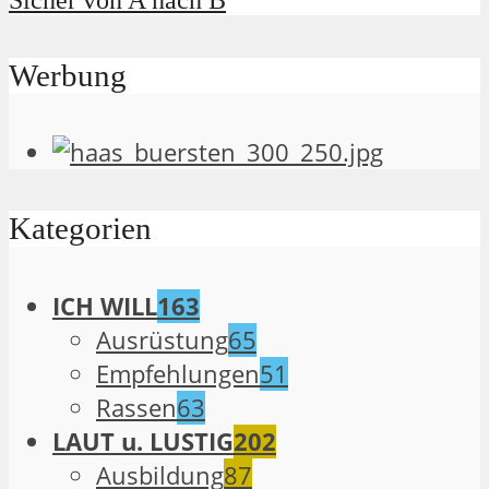
Sicher von A nach B
Werbung
Kategorien
ICH WILL
163
Ausrüstung
65
Empfehlungen
51
Rassen
63
LAUT u. LUSTIG
202
Ausbildung
87