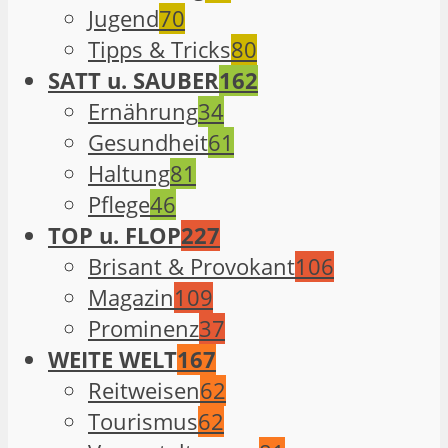
Jugend
70
Tipps & Tricks
80
SATT u. SAUBER
162
Ernährung
34
Gesundheit
61
Haltung
81
Pflege
46
TOP u. FLOP
227
Brisant & Provokant
106
Magazin
109
Prominenz
37
WEITE WELT
167
Reitweisen
62
Tourismus
62