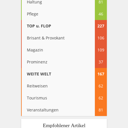
Haltung
81
Pflege
46
TOP u. FLOP
227
Brisant & Provokant
106
Magazin
109
Prominenz
37
WEITE WELT
167
Reitweisen
62
Tourismus
62
Veranstaltungen
81
Empfohlener Artikel