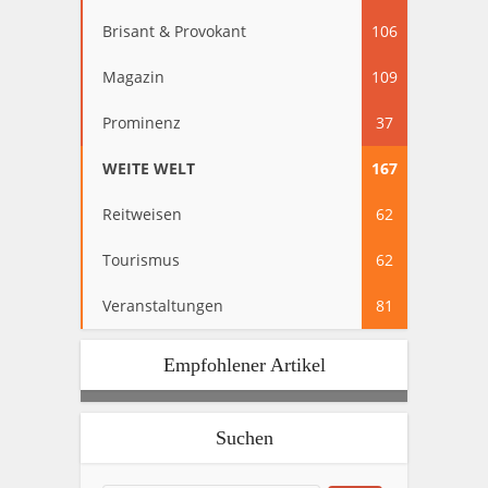
Brisant & Provokant
106
Magazin
109
Prominenz
37
WEITE WELT
167
Reitweisen
62
Tourismus
62
Veranstaltungen
81
Empfohlener Artikel
Suchen