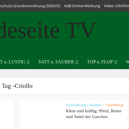
nschutz-Grundverordnung (DGSVO)
AGB Online-Werbung
Video: Infofi
T u. LUSTIG
SATT u. SAUBER
TOP u. FLOP
W
Tag -Criollo
Ausrüstung
Rassen
Tourismus
•
•
Klein und kräftig: Pferd, Reiter
und Sattel der Gauchos