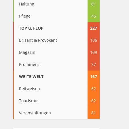
Haltung
81
Pflege
46
TOP u. FLOP
227
Brisant & Provokant
106
Magazin
109
Prominenz
37
WEITE WELT
167
Reitweisen
62
Tourismus
62
Veranstaltungen
81