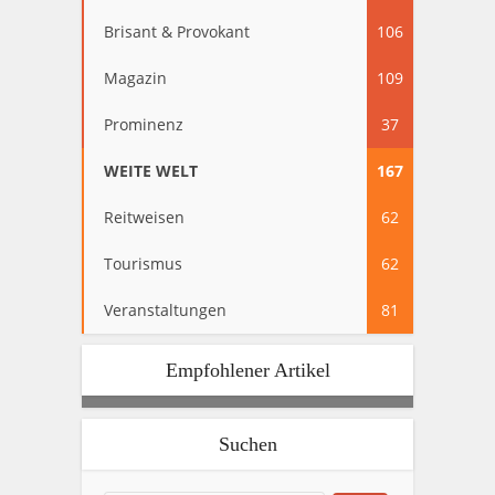
Brisant & Provokant
106
Magazin
109
Prominenz
37
WEITE WELT
167
Reitweisen
62
Tourismus
62
Veranstaltungen
81
Empfohlener Artikel
Suchen