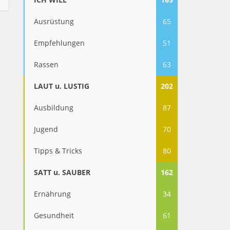
Ausrüstung
65
Empfehlungen
51
Rassen
63
LAUT u. LUSTIG
202
Ausbildung
87
Jugend
70
Tipps & Tricks
80
SATT u. SAUBER
162
Ernährung
34
Gesundheit
61