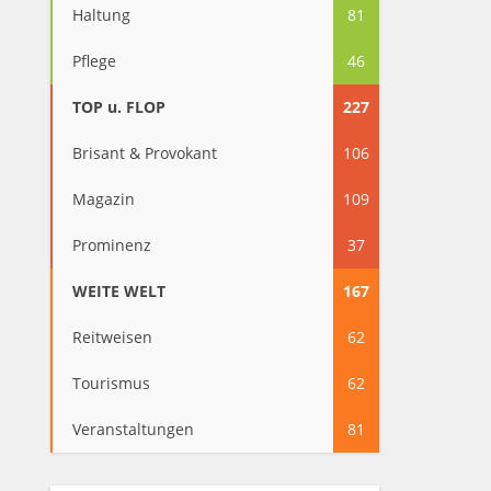
Haltung
81
Pflege
46
TOP u. FLOP
227
Brisant & Provokant
106
Magazin
109
Prominenz
37
WEITE WELT
167
Reitweisen
62
Tourismus
62
Veranstaltungen
81