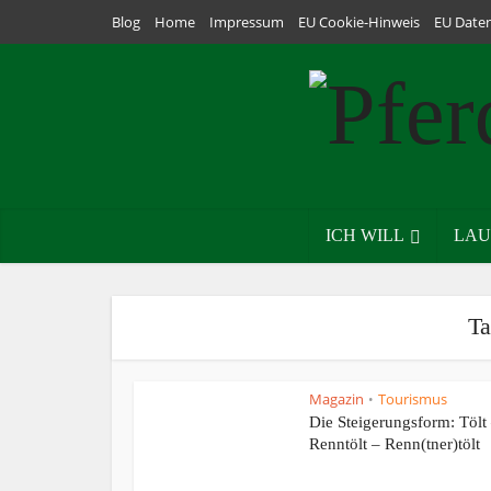
Blog
Home
Impressum
EU Cookie-Hinweis
EU Date
ICH WILL
LAU
Ta
Magazin
Tourismus
•
Die Steigerungsform: Tölt
Renntölt – Renn(tner)tölt