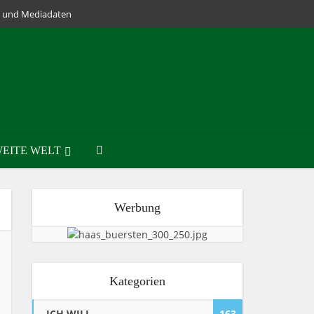
lm und Mediadaten
EITE WELT
Werbung
Kategorien
ICH WILL
163