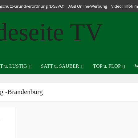
nschutz-Grundverordnung (DGSVO)
AGB Online-Werbung
Video: Infofi
T u. LUSTIG
SATT u. SAUBER
TOP u. FLOP
W
g -Brandenburg
 –